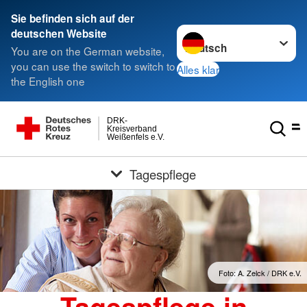
Sie befinden sich auf der
Sprache wechseln zu
deutschen Website
You are on the German website,
you can use the switch to switch to
Alles klar
the English one
DRK-
Kreisverband
Weißenfels e.V.
Tagespflege
Foto: A. Zelck / DRK e.V.
Tagespflege in