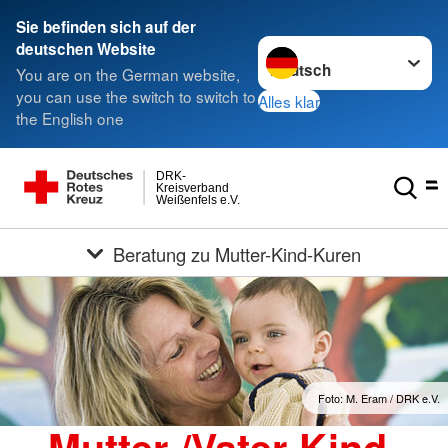
Sie befinden sich auf der
Sprache wechseln zu
deutschen Website
You are on the German website,
you can use the switch to switch to
Alles klar
the English one
DRK-
Kreisverband
Weißenfels e.V.
Beratung zu Mutter-Kind-Kuren
Foto: M. Eram / DRK e.V.
Mutter-/Vater-Kind-