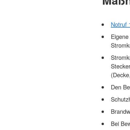
Notruf 
Eigene 
Stromk
Stromkr
Stecker
(Decke,
Den Bet
Schutz
Brandw
Bei Bew