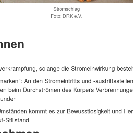
Stromschlag
Foto: DRK e.V.
nnen
verkrampfung, solange die Stromeinwirkung beste
arken": An den Stromeintritts und -austrittsstelle
hen beim Durchströmen des Körpers Verbrennunge
wunden
Umständen kommt es zur Bewusstlosigkeit und Her
f-Stillstand
nahmen