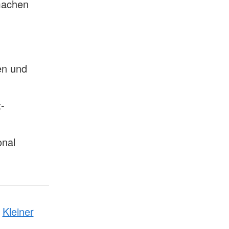
machen
en und
-
onal
Kleiner