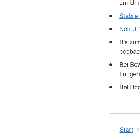
um Ums
Stabile
Notruf 
Bis zum
beobac
Bei Bew
Lungen
Bei Ho
Start