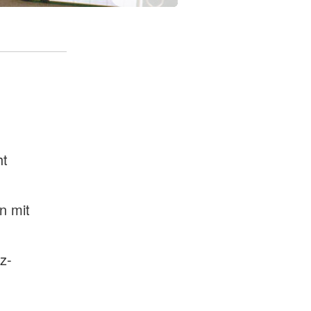
ht
n
n mit
z-