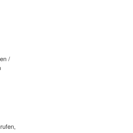
en /
n
rufen,