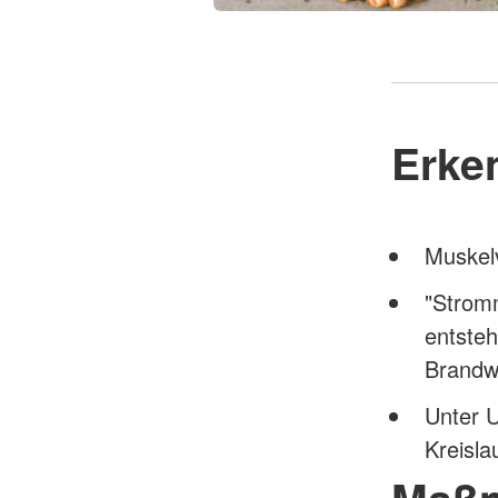
Erke
Muskel
"Stromm
entste
Brand
Unter 
Kreislau
Maß