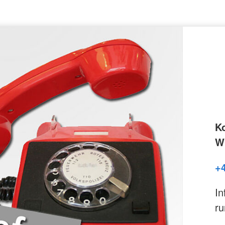
K
Wi
+
In
ru