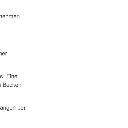
ilnehmen.
her
s. Eine
en Becken
angen bei