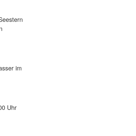
Seestern
n
asser im
.00 Uhr