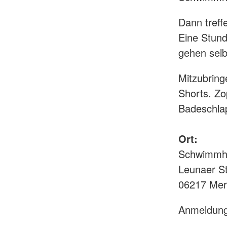
Dann treff
Eine Stund
gehen selb
Mitzubring
Shorts. Z
Badeschla
Ort:
Schwimmha
Leunaer St
06217 Mer
Anmeldung