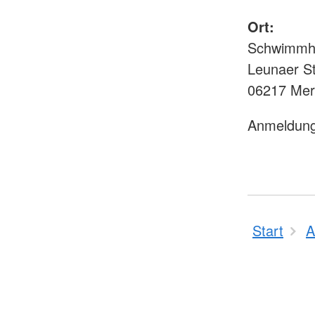
Ort:
Schwimmha
Leunaer St
06217 Mer
Anmeldun
Start
A