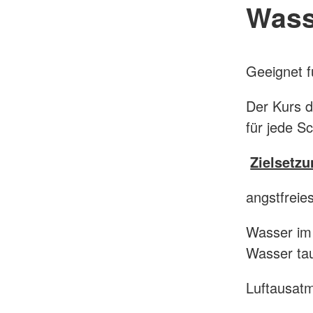
Wass
Geeignet f
Der Kurs d
für jede S
Zielsetz
angstfreie
Wasser im 
Wasser ta
Luftausat