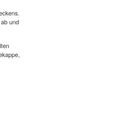
Beckens.
 ab und
iten
ekappe,