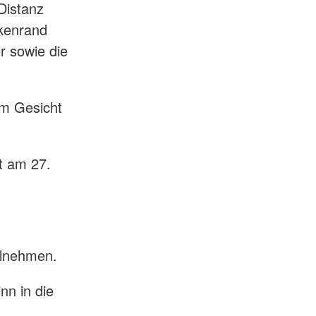
Distanz
kenrand
r sowie die
m Gesicht
t am 27.
ilnehmen.
nn in die