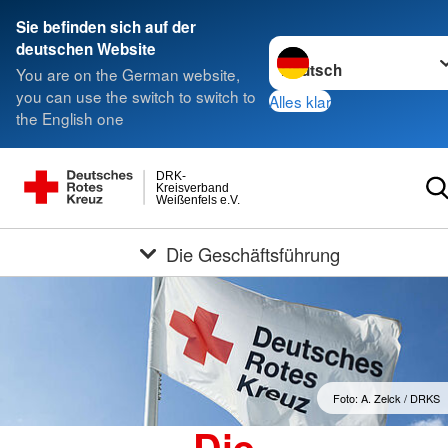
Sie befinden sich auf der
Sprache wechseln zu
deutschen Website
You are on the German website,
you can use the switch to switch to
Alles klar
the English one
DRK-
Kreisverband
Weißenfels e.V.
Die Geschäftsführung
Foto: A. Zelck / DRKS
Die