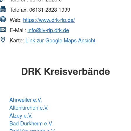
Telefax:
06131 2828 1999
Web:
https://www.drk-rlp.de/
E-Mail:
info@lv-rlp.drk.de
Karte:
Link zur Google Maps Ansicht
DRK Kreisverbände
Ahrweiler e.V.
Altenkirchen e.V.
Alzey e.V.
Bad Dürkheim e.V.
Bad Kreuznach e.V.