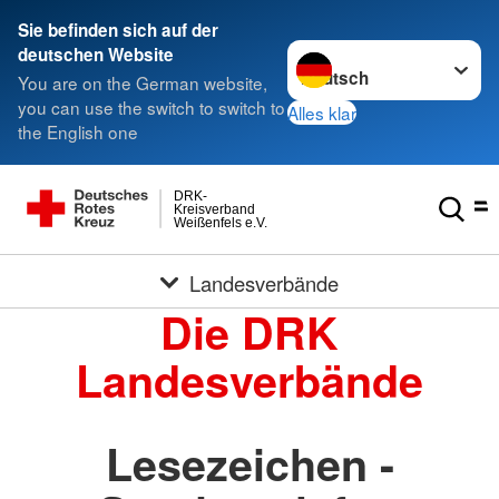
Sie befinden sich auf der
Sprache wechseln zu
deutschen Website
You are on the German website,
you can use the switch to switch to
Alles klar
the English one
DRK-
Kreisverband
Weißenfels e.V.
Landesverbände
Die DRK
Landesverbände
Lesezeichen -