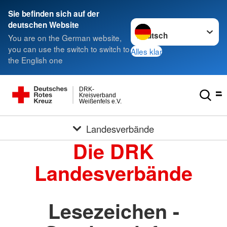
Sie befinden sich auf der
Sprache wechseln zu
deutschen Website
You are on the German website,
you can use the switch to switch to
Alles klar
the English one
DRK-
Kreisverband
Weißenfels e.V.
Landesverbände
Die DRK
Landesverbände
Lesezeichen -