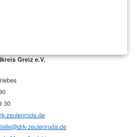
kreis Greiz e.V.
riebes
90
9 30
rk-zeulenroda.de
telle@drk-zeulenroda.de