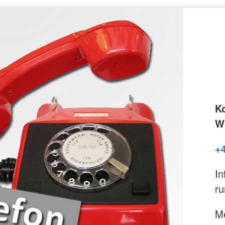
K
Wi
+
In
ru
Me