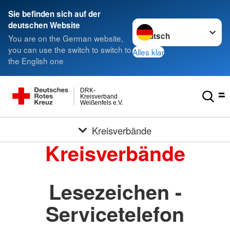
Sie befinden sich auf der
Sprache wechseln zu
deutschen Website
You are on the German website,
you can use the switch to switch to
Alles klar
the English one
DRK-
Kreisverband
Weißenfels e.V.
Kreisverbände
Kreisverbände
Lesezeichen -
Servicetelefon