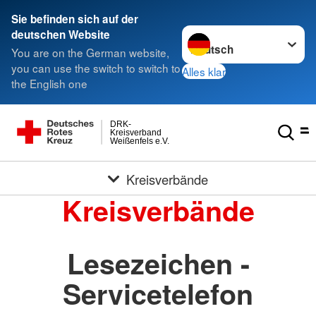
Sie befinden sich auf der
Sprache wechseln zu
deutschen Website
You are on the German website,
you can use the switch to switch to
Alles klar
the English one
DRK-
Kreisverband
Weißenfels e.V.
Kreisverbände
Kreisverbände
Lesezeichen -
Servicetelefon