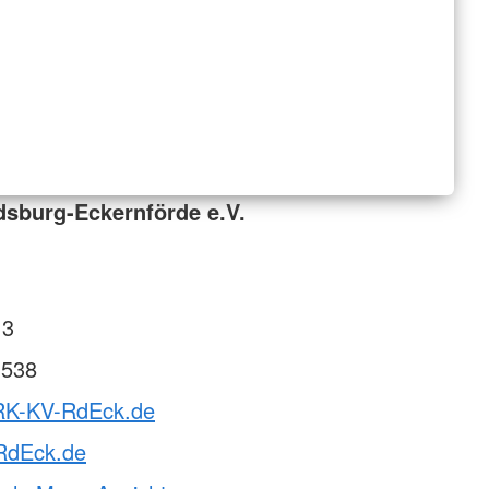
sburg-Eckernförde e.V.
 3
 538
RK-KV-RdEck.de
RdEck.de