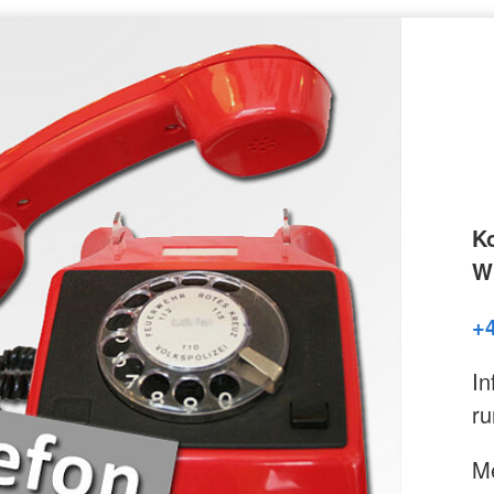
K
Wi
+
In
ru
Me