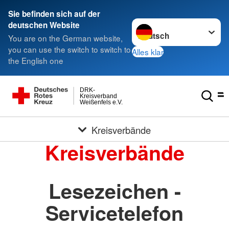
Sie befinden sich auf der
Sprache wechseln zu
deutschen Website
You are on the German website,
you can use the switch to switch to
Alles klar
the English one
DRK-
Kreisverband
Weißenfels e.V.
Kreisverbände
Kreisverbände
Lesezeichen -
Servicetelefon