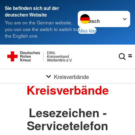
Sie befinden sich auf der
Sprache wechseln zu
deutschen Website
You are on the German website,
you can use the switch to switch to
Alles klar
the English one
DRK-
Kreisverband
Weißenfels e.V.
Kreisverbände
Kreisverbände
Lesezeichen -
Servicetelefon